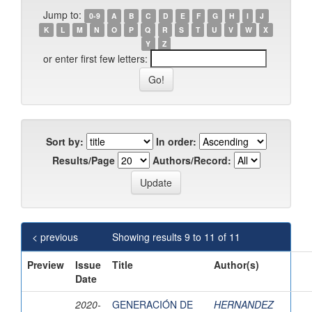
Jump to:
0-9
A
B
C
D
E
F
G
H
I
J
K
L
M
N
O
P
Q
R
S
T
U
V
W
X
Y
Z
or enter first few letters:
Sort by:
In order:
Results/Page
Authors/Record:
< previous
Showing results 9 to 11 of 11
Preview
Issue
Title
Author(s)
Date
2020-
GENERACIÓN DE
HERNANDEZ