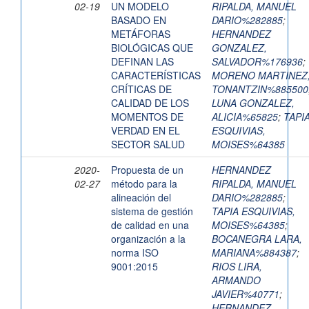
02-19
UN MODELO
RIPALDA, MANUEL
BASADO EN
DARIO%282885
;
METÁFORAS
HERNANDEZ
BIOLÓGICAS QUE
GONZALEZ,
DEFINAN LAS
SALVADOR%176936
;
CARACTERÍSTICAS
MORENO MARTINEZ
CRÍTICAS DE
TONANTZIN%885500
CALIDAD DE LOS
LUNA GONZALEZ,
MOMENTOS DE
ALICIA%65825
;
TAPI
VERDAD EN EL
ESQUIVIAS,
SECTOR SALUD
MOISES%64385
2020-
Propuesta de un
HERNANDEZ
02-27
método para la
RIPALDA, MANUEL
alineación del
DARIO%282885
;
sistema de gestión
TAPIA ESQUIVIAS,
de calidad en una
MOISES%64385
;
organización a la
BOCANEGRA LARA,
norma ISO
MARIANA%884387
;
9001:2015
RIOS LIRA,
ARMANDO
JAVIER%40771
;
HERNANDEZ