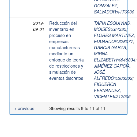
GONZALEZ,
SALVADOR%176936
2019-
Reducción del
TAPIA ESQUIVIAS,
09-01
inventario en
MOISES%64385
;
proceso en
FLORES MARTINEZ,
empresas
EDUARDO%326077
;
manufactureras
GARCIA GARZA,
mediante un
MIRNA
enfoque de teoría
ELIZABETH%848834
;
de restricciones y
JIMÉNEZ GARCÍA,
simulación de
JOSÉ
eventos discretos
ALFREDO%303302
;
FIGUEROA
FERNANDEZ,
VICENTE%212005
< previous
Showing results 9 to 11 of 11