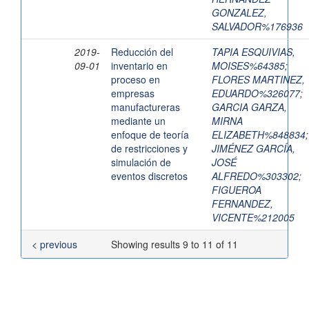
GONZALEZ,
SALVADOR%176936
2019-
Reducción del
TAPIA ESQUIVIAS,
09-01
inventario en
MOISES%64385
;
proceso en
FLORES MARTINEZ,
empresas
EDUARDO%326077
;
manufactureras
GARCIA GARZA,
mediante un
MIRNA
enfoque de teoría
ELIZABETH%848834
;
de restricciones y
JIMÉNEZ GARCÍA,
simulación de
JOSÉ
eventos discretos
ALFREDO%303302
;
FIGUEROA
FERNANDEZ,
VICENTE%212005
< previous
Showing results 9 to 11 of 11