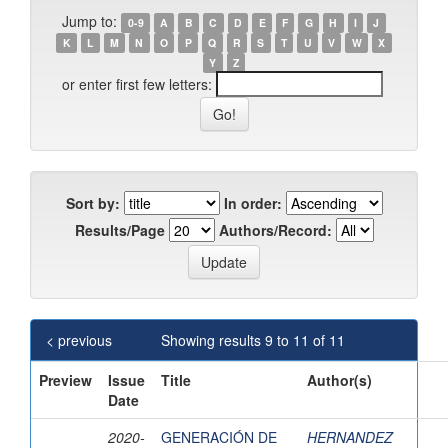
Jump to:
0-9
A
B
C
D
E
F
G
H
I
J
K
L
M
N
O
P
Q
R
S
T
U
V
W
X
Y
Z
or enter first few letters:
Sort by:
In order:
Results/Page
Authors/Record:
< previous
Showing results 9 to 11 of 11
Preview
Issue
Title
Author(s)
Date
2020-
GENERACIÓN DE
HERNANDEZ