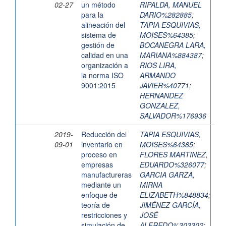
02-27
un método
RIPALDA, MANUEL
para la
DARIO%282885
;
alineación del
TAPIA ESQUIVIAS,
sistema de
MOISES%64385
;
gestión de
BOCANEGRA LARA,
calidad en una
MARIANA%884387
;
organización a
RIOS LIRA,
la norma ISO
ARMANDO
9001:2015
JAVIER%40771
;
HERNANDEZ
GONZALEZ,
SALVADOR%176936
2019-
Reducción del
TAPIA ESQUIVIAS,
09-01
inventario en
MOISES%64385
;
proceso en
FLORES MARTINEZ,
empresas
EDUARDO%326077
;
manufactureras
GARCIA GARZA,
mediante un
MIRNA
enfoque de
ELIZABETH%848834
;
teoría de
JIMÉNEZ GARCÍA,
restricciones y
JOSÉ
simulación de
ALFREDO%303302
;