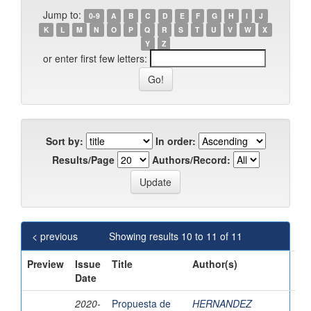
Jump to:
0-9
A
B
C
D
E
F
G
H
I
J
K
L
M
N
O
P
Q
R
S
T
U
V
W
X
Y
Z
or enter first few letters:
Sort by:
In order:
Results/Page
Authors/Record:
< previous
Showing results 10 to 11 of 11
Preview
Issue
Title
Author(s)
Date
2020-
Propuesta de
HERNANDEZ