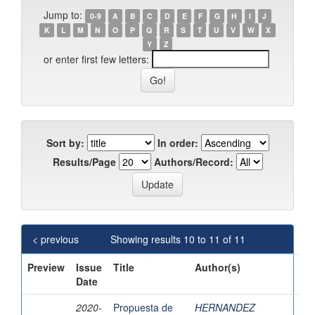
Jump to:
0-9
A
B
C
D
E
F
G
H
I
J
K
L
M
N
O
P
Q
R
S
T
U
V
W
X
Y
Z
or enter first few letters:
Sort by:
In order:
Results/Page
Authors/Record:
< previous
Showing results 10 to 11 of 11
Preview
Issue
Title
Author(s)
Date
2020-
Propuesta de
HERNANDEZ