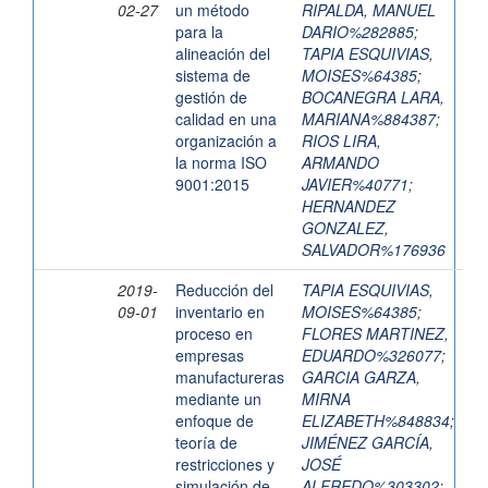
02-27
un método
RIPALDA, MANUEL
para la
DARIO%282885
;
alineación del
TAPIA ESQUIVIAS,
sistema de
MOISES%64385
;
gestión de
BOCANEGRA LARA,
calidad en una
MARIANA%884387
;
organización a
RIOS LIRA,
la norma ISO
ARMANDO
9001:2015
JAVIER%40771
;
HERNANDEZ
GONZALEZ,
SALVADOR%176936
2019-
Reducción del
TAPIA ESQUIVIAS,
09-01
inventario en
MOISES%64385
;
proceso en
FLORES MARTINEZ,
empresas
EDUARDO%326077
;
manufactureras
GARCIA GARZA,
mediante un
MIRNA
enfoque de
ELIZABETH%848834
;
teoría de
JIMÉNEZ GARCÍA,
restricciones y
JOSÉ
simulación de
ALFREDO%303302
;