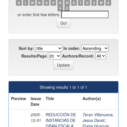
K
L
M
N
O
P
Q
R
S
T
U
V
W
X
Y
Z
or enter first few letters:
Sort by:
In order:
Results/Page
Authors/Record:
Showing results 1 to 1 of 1
Preview
Issue
Title
Author(s)
Date
2005-
REDUCCIÓN DE
Teran Villanueva,
12-01
INSTANCIAS DE
Jesus David.
;
GRAN ESCALA
Fraire Huacuja,