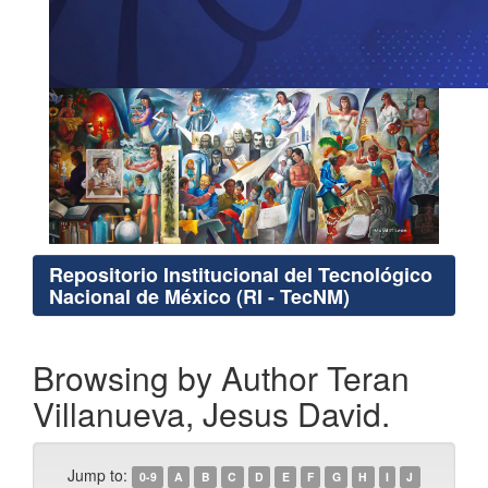
Repositorio Institucional del Tecnológico
Nacional de México (RI - TecNM)
Browsing by Author Teran
Villanueva, Jesus David.
Jump to:
0-9
A
B
C
D
E
F
G
H
I
J