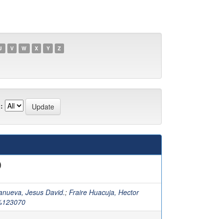
U
V
W
X
Y
Z
:
)
lanueva, Jesus David.
;
Fraire Huacuja, Hector
%123070