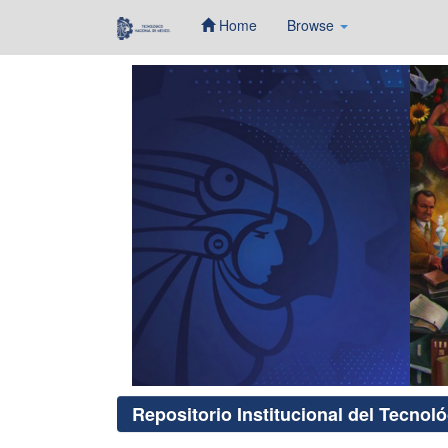
Home
Browse
Skip
navigation
Repositorio Institucional del Tecnol