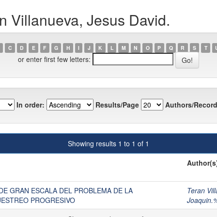
n Villanueva, Jesus David.
C
D
E
F
G
H
I
J
K
L
M
N
O
P
Q
R
S
T
or enter first few letters:
In order:
Results/Page
Authors/Record
Showing results 1 to 1 of 1
Author(s
DE GRAN ESCALA DEL PROBLEMA DE LA
Teran Vil
UESTREO PROGRESIVO
Joaquin.