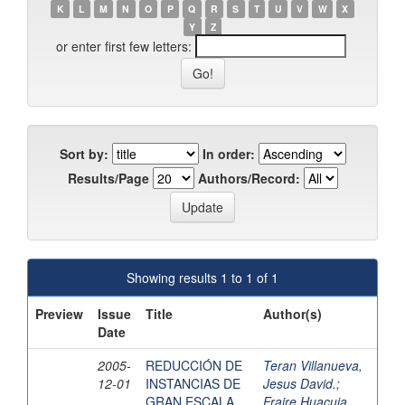
K
L
M
N
O
P
Q
R
S
T
U
V
W
X
Y
Z
or enter first few letters:
Sort by:
In order:
Results/Page
Authors/Record:
Showing results 1 to 1 of 1
Preview
Issue
Title
Author(s)
Date
2005-
REDUCCIÓN DE
Teran Villanueva,
12-01
INSTANCIAS DE
Jesus David.
;
GRAN ESCALA
Fraire Huacuja,