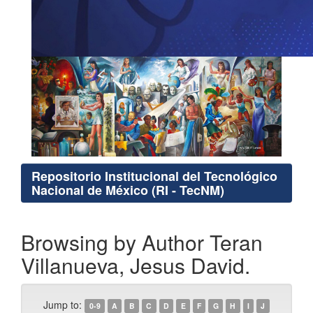
Repositorio Institucional del Tecnológico
Nacional de México (RI - TecNM)
Browsing by Author Teran
Villanueva, Jesus David.
Jump to:
0-9
A
B
C
D
E
F
G
H
I
J