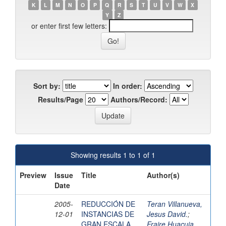
K
L
M
N
O
P
Q
R
S
T
U
V
W
X
Y
Z
or enter first few letters:
Sort by:
In order:
Results/Page
Authors/Record:
Showing results 1 to 1 of 1
Preview
Issue
Title
Author(s)
Date
2005-
REDUCCIÓN DE
Teran Villanueva,
12-01
INSTANCIAS DE
Jesus David.
;
GRAN ESCALA
Fraire Huacuja,