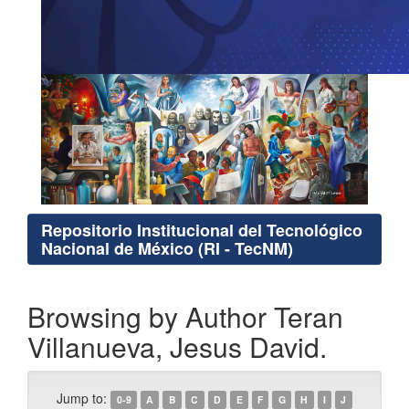
Repositorio Institucional del Tecnológico
Nacional de México (RI - TecNM)
Browsing by Author Teran
Villanueva, Jesus David.
Jump to:
0-9
A
B
C
D
E
F
G
H
I
J