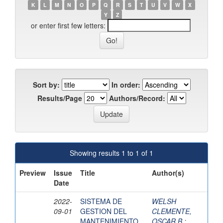
K
L
M
N
O
P
Q
R
S
T
U
V
W
X
Y
Z
or enter first few letters:
Sort by:
In order:
Results/Page
Authors/Record:
Showing results 1 to 1 of 1
Preview
Issue
Title
Author(s)
Date
2022-
SISTEMA DE
WELSH
09-01
GESTION DEL
CLEMENTE,
MANTENIMIENTO
OSCAR B.
;