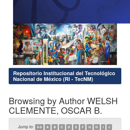
Repositorio Institucional del Tecnológico
Nacional de México (RI - TecNM)
Browsing by Author WELSH
CLEMENTE, OSCAR B.
Jump to:
0-9
A
B
C
D
E
F
G
H
I
J