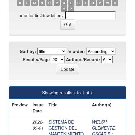
K
L
M
N
O
P
Q
R
S
T
U
V
W
X
Y
Z
or enter first few letters:
Sort by:
In order:
Results/Page
Authors/Record:
Showing results 1 to 1 of 1
Preview
Issue
Title
Author(s)
Date
2022-
SISTEMA DE
WELSH
09-01
GESTION DEL
CLEMENTE,
MANTENIMIENTO
OSCAR B.
;