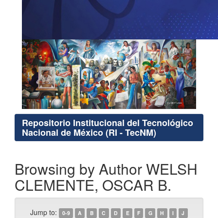
Repositorio Institucional del Tecnológico
Nacional de México (RI - TecNM)
Browsing by Author WELSH
CLEMENTE, OSCAR B.
Jump to:
0-9
A
B
C
D
E
F
G
H
I
J