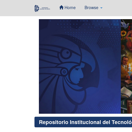
Home
Browse
Skip
navigation
Repositorio Institucional del Tecnol