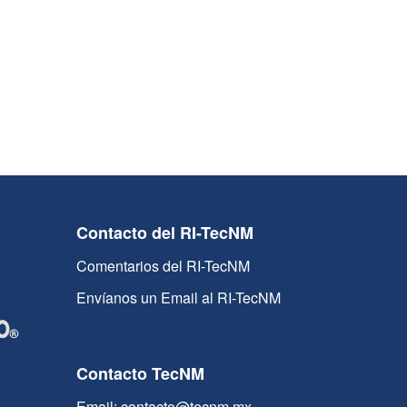
Contacto del RI-TecNM
Comentarios del RI-TecNM
Envíanos un Email al RI-TecNM
Contacto TecNM
Email: contacto@tecnm.mx