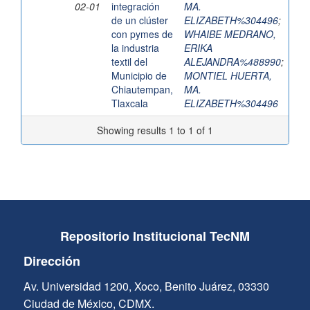
02-01
integración
MA.
de un clúster
ELIZABETH%304496
;
con pymes de
WHAIBE MEDRANO,
la industria
ERIKA
textil del
ALEJANDRA%488990
;
Municipio de
MONTIEL HUERTA,
Chiautempan,
MA.
Tlaxcala
ELIZABETH%304496
Showing results 1 to 1 of 1
Repositorio Institucional TecNM
Dirección
Av. Universidad 1200, Xoco, Benito Juárez, 03330
Ciudad de México, CDMX.