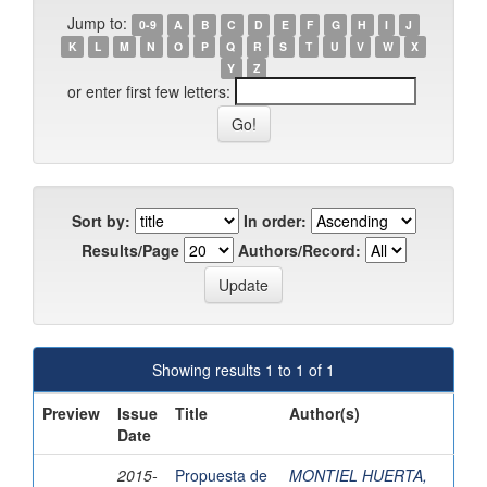
Jump to:
0-9
A
B
C
D
E
F
G
H
I
J
K
L
M
N
O
P
Q
R
S
T
U
V
W
X
Y
Z
or enter first few letters:
Sort by:
In order:
Results/Page
Authors/Record:
Showing results 1 to 1 of 1
Preview
Issue
Title
Author(s)
Date
2015-
Propuesta de
MONTIEL HUERTA,