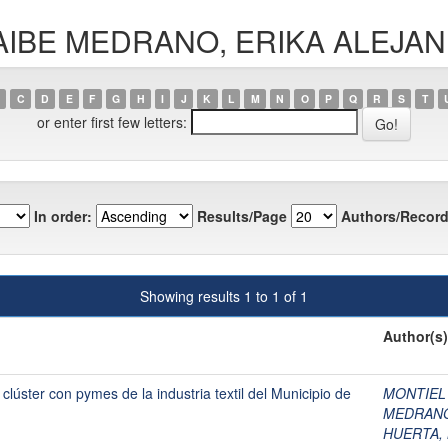
WHAIBE MEDRANO, ERIKA ALEJ
C
D
E
F
G
H
I
J
K
L
M
N
O
P
Q
R
S
T
or enter first few letters:
In order:
Results/Page
Authors/Record
Showing results 1 to 1 of 1
Author(s)
clúster con pymes de la industria textil del Municipio de
MONTIEL
MEDRANO
HUERTA,