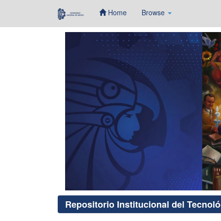
Home
Browse
Skip
navigation
Repositorio Institucional del Tecnol