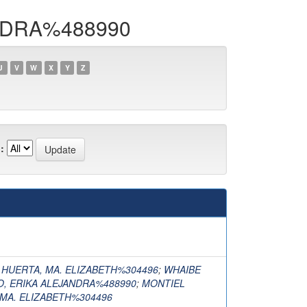
ANDRA%488990
U
V
W
X
Y
Z
:
 HUERTA, MA. ELIZABETH%304496
;
WHAIBE
, ERIKA ALEJANDRA%488990
;
MONTIEL
 MA. ELIZABETH%304496