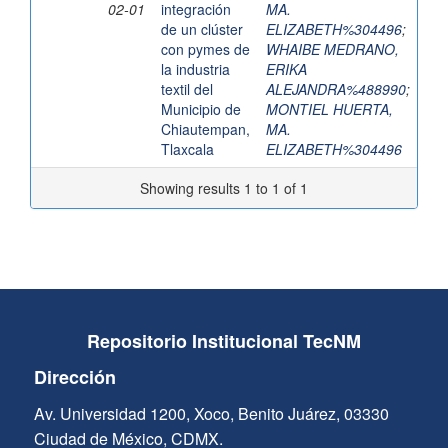
02-01
integración
MA.
de un clúster
ELIZABETH%304496
;
con pymes de
WHAIBE MEDRANO,
la industria
ERIKA
textil del
ALEJANDRA%488990
;
Municipio de
MONTIEL HUERTA,
Chiautempan,
MA.
Tlaxcala
ELIZABETH%304496
Showing results 1 to 1 of 1
Repositorio Institucional TecNM
Dirección
Av. Universidad 1200, Xoco, Benito Juárez, 03330
Ciudad de México, CDMX.