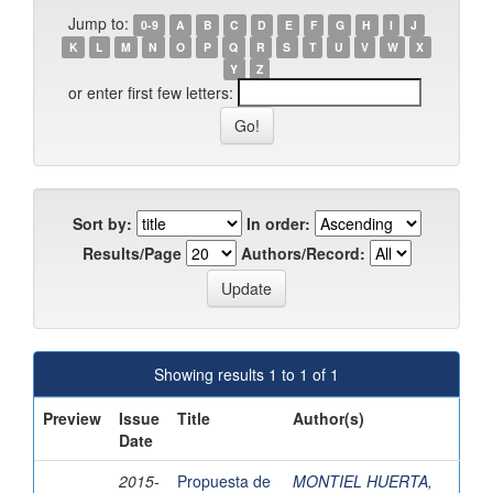
Jump to:
0-9
A
B
C
D
E
F
G
H
I
J
K
L
M
N
O
P
Q
R
S
T
U
V
W
X
Y
Z
or enter first few letters:
Sort by:
In order:
Results/Page
Authors/Record:
Showing results 1 to 1 of 1
Preview
Issue
Title
Author(s)
Date
2015-
Propuesta de
MONTIEL HUERTA,