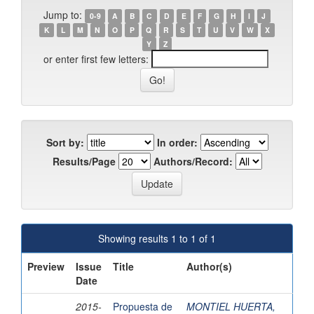
Jump to:
0-9
A
B
C
D
E
F
G
H
I
J
K
L
M
N
O
P
Q
R
S
T
U
V
W
X
Y
Z
or enter first few letters:
Sort by:
In order:
Results/Page
Authors/Record:
Showing results 1 to 1 of 1
Preview
Issue
Title
Author(s)
Date
2015-
Propuesta de
MONTIEL HUERTA,