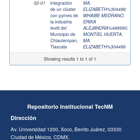
02-01
integración
MA.
de un clúster
ELIZABETH%304496
;
con pymes de
WHAIBE MEDRANO,
la industria
ERIKA
textil del
ALEJANDRA%488990
;
Municipio de
MONTIEL HUERTA,
Chiautempan,
MA.
Tlaxcala
ELIZABETH%304496
Showing results 1 to 1 of 1
Repositorio Institucional TecNM
Dirección
Av. Universidad 1200, Xoco, Benito Juárez, 03330
Ciudad de México, CDMX.