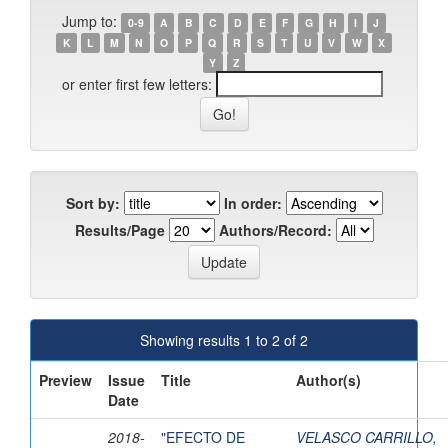
Jump to:
0-9
A
B
C
D
E
F
G
H
I
J
K
L
M
N
O
P
Q
R
S
T
U
V
W
X
Y
Z
or enter first few letters:
Sort by:
In order:
Results/Page
Authors/Record:
Showing results 1 to 2 of 2
Preview
Issue
Title
Author(s)
Date
2018-
"EFECTO DE
VELASCO CARRILLO,