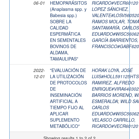
06-01
HEMOPARÁSITOS
RICARDO#VECR60120
(Anaplasma spp. y
LOPEZ SÁNCHEZ,
Babesia spp.)
VALENTE#LOSV56052
SOBRE LA
RAMOS MOLAR, TOM
CALIDAD
SANTAMARÍA, CARLOS
ESPERMÁTICA
EDUARDO#WISC56062
EN SEMENTALES
GARCÍA BARRIENTOS,
BOVINOS DE
FRANCISCO#GABF620
ALDAMA,
TAMAULIPAS"
2022-
"EVALUACIÓN DE
HORAK LOYA, JOSÉ
12-01
LA UTILIZACIÓN
LUIS#HOLL591125HTS
DE PROTOCOLOS
RAMIREZ, ALFREDO
DE
ENRIQUE#VIRA64030
INSEMINACIÓN
BARRIOS MORENO, W
ARTIFICIAL A
ESMERALDA
;
WILD SA
TIEMPO FIJO AL
CARLOS
APLICAR
EDUARDO#WISC56062
SUPLEMENTO
VELASCO CARRILLO,
METABÓLICO"
RICARDO#VECR60120
Showing results 1 to 2 of 2