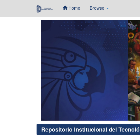
Home
Browse
Skip
navigation
Repositorio Institucional del Tecnol