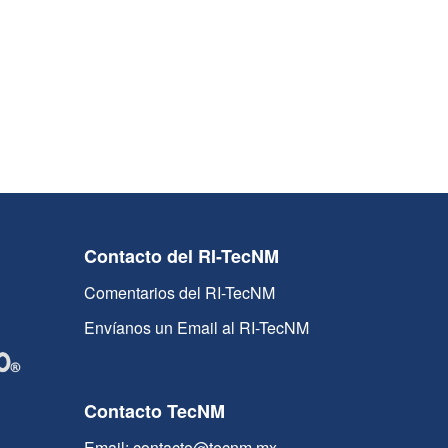
Contacto del RI-TecNM
Comentarios del RI-TecNM
Envíanos un Email al RI-TecNM
Contacto TecNM
Email: contacto@tecnm.mx