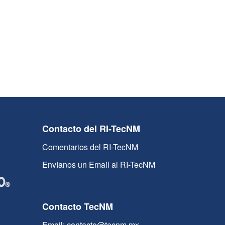
Contacto del RI-TecNM
Comentarios del RI-TecNM
Envíanos un Email al RI-TecNM
Contacto TecNM
Email: contacto@tecnm.mx