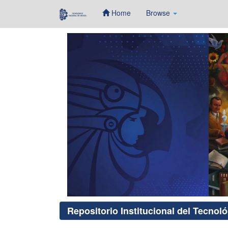
Home
Browse
Skip
navigation
Repositorio Institucional del Tecnol