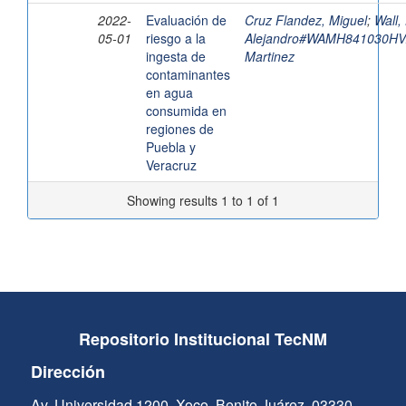
2022-
Evaluación de
Cruz Flandez, Miguel
;
Wall,
05-01
riesgo a la
Alejandro#WAMH841030H
ingesta de
Martinez
contaminantes
en agua
consumida en
regiones de
Puebla y
Veracruz
Showing results 1 to 1 of 1
Repositorio Institucional TecNM
Dirección
Av. Universidad 1200, Xoco, Benito Juárez, 03330