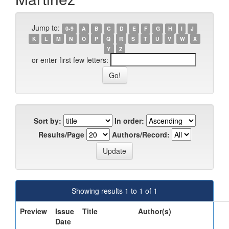
Jump to:
0-9
A
B
C
D
E
F
G
H
I
J
K
L
M
N
O
P
Q
R
S
T
U
V
W
X
Y
Z
or enter first few letters:
Sort by:
In order:
Results/Page
Authors/Record:
Showing results 1 to 1 of 1
Preview
Issue
Title
Author(s)
Date