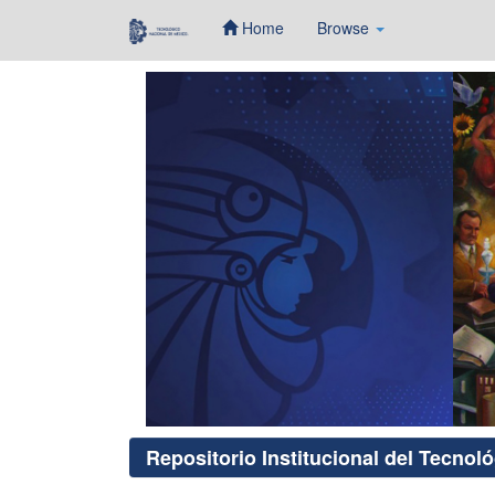
Home
Browse
Skip
navigation
Repositorio Institucional del Tecnol