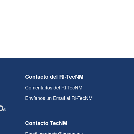
Contacto del RI-TecNM
Comentarios del RI-TecNM
Envíanos un Email al RI-TecNM
Contacto TecNM
Email: contacto@tecnm.mx