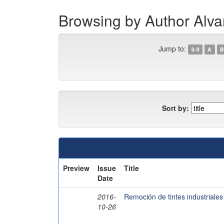
Browsing by Author Alvar
Jump to:
0-9
A
B
Sort by:
Preview
Issue
Title
Date
2016-
Remoción de tintes industriales
10-26