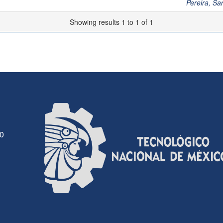
Pereira, S
Showing results 1 to 1 of 1
30