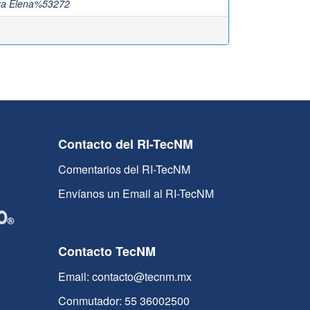
ara Elena%53272
Contacto del RI-TecNM
Comentarios del RI-TecNM
Envíanos un Email al RI-TecNM
Contacto TecNM
Email: contacto@tecnm.mx
Conmutador: 55 36002500