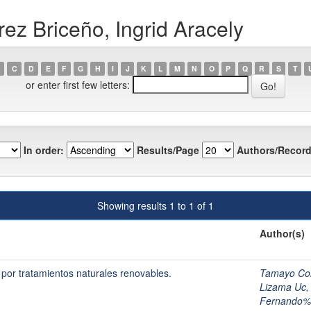
ez Briceño, Ingrid Aracely
C
D
E
F
G
H
I
J
K
L
M
N
O
P
Q
R
S
T
or enter first few letters:
In order:
Results/Page
Authors/Record
Showing results 1 to 1 of 1
Author(s)
 por tratamientos naturales renovables.
Tamayo Co
Lizama Uc,
Fernando%