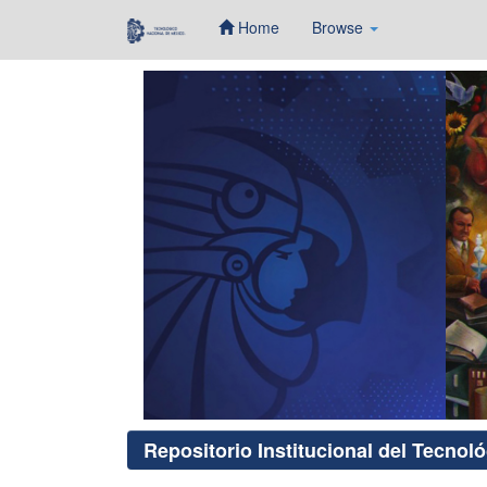
Home
Browse
Skip
navigation
Repositorio Institucional del Tecnol