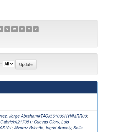
U
V
W
X
Y
Z
:
rtez, Jorge Abraham#TACJ551009HYNMRR00
;
 Gabriel%217051
;
Cuevas Glory, Luis
95121
;
Alvarez Briceño, Ingrid Aracely
;
Solís