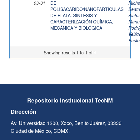
03-31
DE
Miche
POLISACÁRIDO/NANOPARTÍCULAS
Beat
DE PLATA: SÍNTESIS Y
Alato
CARACTERIZACIÓN QUÍMICA,
Manu
MECÁNICA Y BIOLÓGICA
Rodrí
Veláz
Eusto
Showing results 1 to 1 of 1
Repositorio Institucional TecNM
Dirección
Av. Universidad 1200, Xoco, Benito Juárez, 03330
Ciudad de México, CDMX.