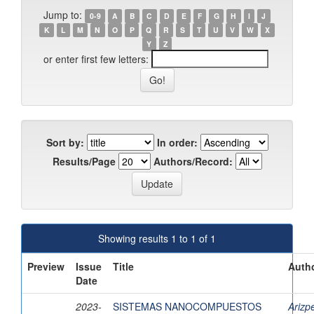
Jump to:
0-9
A
B
C
D
E
F
G
H
I
J
K
L
M
N
O
P
Q
R
S
T
U
V
W
X
Y
Z
or enter first few letters:
Sort by:
In order:
Results/Page
Authors/Record:
Showing results 1 to 1 of 1
Preview
Issue
Title
Autho
Date
2023-
SISTEMAS NANOCOMPUESTOS
Arizp