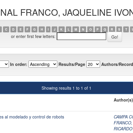
BERNAL FRANCO, JAQUELINE IV
C
D
E
F
G
H
I
J
K
L
M
N
O
P
Q
R
S
T
or enter first few letters:
In order:
Results/Page
Authors/Record
Showing results 1 to 1 of 1
Author(s)
es al modelado y control de robots
CAMPA C
FRANCO,
RICARDO