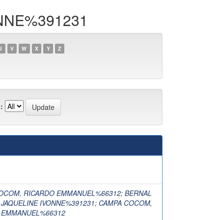
ONNE%391231
U
V
W
X
Y
Z
:
OCOM, RICARDO EMMANUEL%66312
;
BERNAL
 JAQUELINE IVONNE%391231
;
CAMPA COCOM,
 EMMANUEL%66312