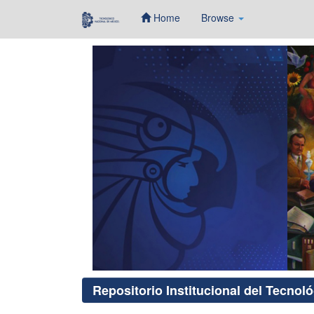
Home
Browse
Skip
navigation
Repositorio Institucional del Tecnol