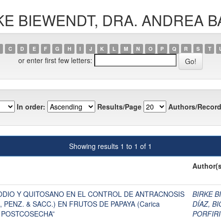
BIRKE BIEWENDT, DRA. ANDREA 
C
D
E
F
G
H
I
J
K
L
M
N
O
P
Q
R
S
T
or enter first few letters:
In order:
Results/Page
Authors/Record
Showing results 1 to 1 of 1
Author(s
SODIO Y QUITOSANO EN EL CONTROL DE ANTRACNOSIS
BIRKE B
des, PENZ. & SACC.) EN FRUTOS DE PAPAYA (Carica
DÍAZ, B
EN POSTCOSECHA”
PORFIR