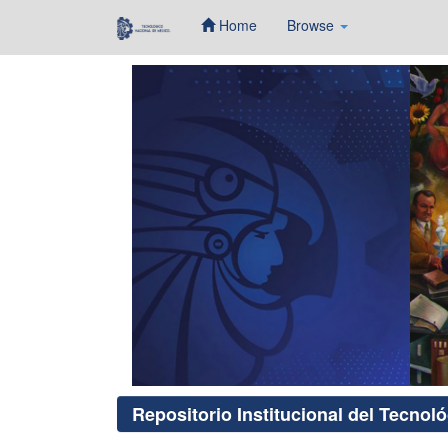
Home
Browse
Skip
navigation
Repositorio Institucional del Tecnol