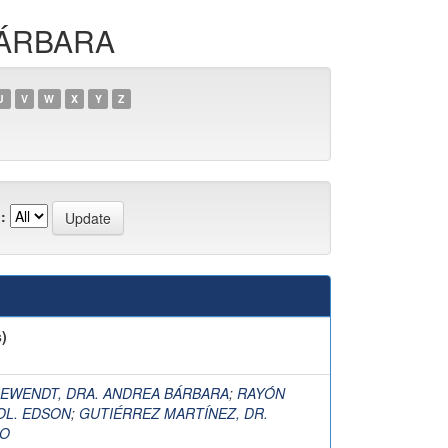
BÁRBARA
U
V
W
X
Y
Z
:
)
IEWENDT, DRA. ANDREA BÁRBARA
;
RAYÓN
IOL. EDSON
;
GUTIÉRREZ MARTÍNEZ, DR.
IO