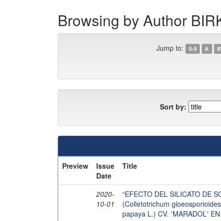
Browsing by Author 
Jump to:
0-9
A
B
Sort by:
Preview
Issue
Title
Date
2020-
“EFECTO DEL SILICATO DE 
10-01
(Colletotrichum gloeosporioi
papaya L.) CV. ՙMARADOL՚ 