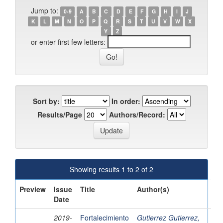
Jump to:
0-9
A
B
C
D
E
F
G
H
I
J
K
L
M
N
O
P
Q
R
S
T
U
V
W
X
Y
Z
or enter first few letters:
Sort by:
In order:
Results/Page
Authors/Record:
Showing results 1 to 2 of 2
Preview
Issue
Title
Author(s)
Date
2019-
Fortalecimiento
Gutierrez Gutierrez,