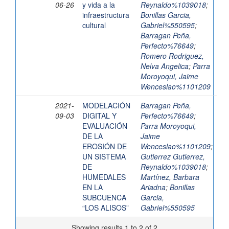
06-26
y vida a la
Reynaldo%1039018
;
infraestructura
Bonillas Garcia,
cultural
Gabriel%550595
;
Barragan Peña,
Perfecto%76649
;
Romero Rodriguez,
Nelva Angelica
;
Parra
Moroyoqui, Jaime
Wenceslao%1101209
2021-
MODELACIÓN
Barragan Peña,
09-03
DIGITAL Y
Perfecto%76649
;
EVALUACIÓN
Parra Moroyoqui,
DE LA
Jaime
EROSIÓN DE
Wenceslao%1101209
;
UN SISTEMA
Gutierrez Gutierrez,
DE
Reynaldo%1039018
;
HUMEDALES
Martínez, Barbara
EN LA
Ariadna
;
Bonillas
SUBCUENCA
Garcia,
“LOS ALISOS”
Gabriel%550595
Showing results 1 to 2 of 2