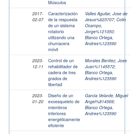
Músculos
2017-
Caracterización
Valles Aguilar, Jose de
02-07
de la respuesta
Jesus%623707
;
Colin
de un sistema
Ocampo,
rotatorio
Jorge%121050
;
utilizando una
Blanco Ortega,
chumacera
Andres%123590
móvil
2023-
Control de un
Morales Benitez, Jose
12-11
rehabilitador de
Juan%1145572
;
cadera de tres
Blanco Ortega,
grados de
Andres%123590
libertad
2023-
Diseño de un
Garcia Velarde, Miguel
01-20
exoesqueleto de
Angel%814569
;
miembros
Blanco Ortega,
inferiores
Andres%123590
energéticamente
eficiente