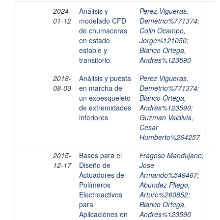
2024-
Análisis y
Perez Vigueras,
01-12
modelado CFD
Demetrio%771374
;
de chumaceras
Colin Ocampo,
en estado
Jorge%121050
;
estable y
Blanco Ortega,
transitorio.
Andres%123590
2018-
Análisis y puesta
Perez Vigueras,
08-03
en marcha de
Demetrio%771374
;
un exoesqueleto
Blanco Ortega,
de extremidades
Andres%123590
;
inferiores
Guzman Valdivia,
Cesar
Humberto%264257
2015-
Bases para el
Fragoso Mandujano,
12-17
Diseño de
Jose
Actuadores de
Armando%549467
;
Polímeros
Abundez Pliego,
Electroactivos
Arturo%260852
;
para
Blanco Ortega,
Aplicaciónes en
Andres%123590