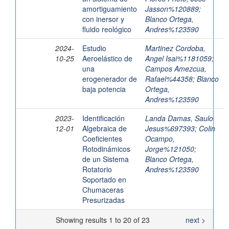
amortiguamiento
Jasson%120889
;
con inersor y
Blanco Ortega,
fluido reológico
Andres%123590
2024-
Estudio
Martinez Cordoba,
10-25
Aeroelástico de
Angel Isai%1181059
;
una
Campos Amezcua,
erogenerador de
Rafael%44358
;
Blanco
baja potencia
Ortega,
Andres%123590
2023-
Identificación
Landa Damas, Saulo
12-01
Algebraica de
Jesus%697393
;
Colin
Coeficientes
Ocampo,
Rotodinámicos
Jorge%121050
;
de un Sistema
Blanco Ortega,
Rotatorio
Andres%123590
Soportado en
Chumaceras
Presurizadas
Showing results 1 to 20 of 23
next >