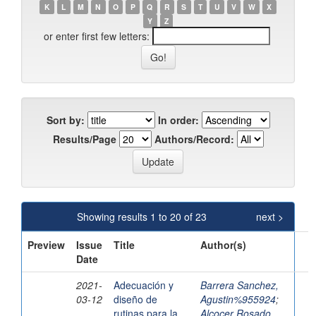
K
L
M
N
O
P
Q
R
S
T
U
V
W
X
Y
Z
or enter first few letters:
Sort by:
In order:
Results/Page
Authors/Record:
Showing results 1 to 20 of 23
next >
Preview
Issue
Title
Author(s)
Date
2021-
Adecuación y
Barrera Sanchez,
03-12
diseño de
Agustin%955924
;
rutinas para la
Alcocer Rosado,