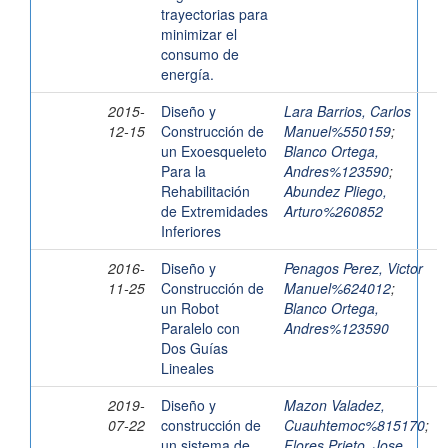
trayectorias para
minimizar el
consumo de
energía.
2015-
Diseño y
Lara Barrios, Carlos
12-15
Construcción de
Manuel%550159
;
un Exoesqueleto
Blanco Ortega,
Para la
Andres%123590
;
Rehabilitación
Abundez Pliego,
de Extremidades
Arturo%260852
Inferiores
2016-
Diseño y
Penagos Perez, Victor
11-25
Construcción de
Manuel%624012
;
un Robot
Blanco Ortega,
Paralelo con
Andres%123590
Dos Guías
Lineales
2019-
Diseño y
Mazon Valadez,
07-22
construcción de
Cuauhtemoc%815170
;
un sistema de
Flores Prieto, Jose