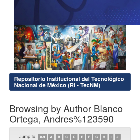
Repositorio Institucional del Tecnológico
Nacional de México (RI - TecNM)
Browsing by Author Blanco
Ortega, Andres%123590
Jump to:
0-9
A
B
C
D
E
F
G
H
I
J