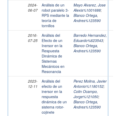
2024-
Análisis de un
Mayo Alvarez, Jose
06-07
robot paralelo 3-
Alexis%1001688
;
RPS mediante la
Blanco Ortega,
teoría de
Andres%123590
tornillos
2016-
Análisis del
Barredo Hernandez,
07-25
Efecto de un
Eduardo%623543
;
Inersor en la
Blanco Ortega,
Respuesta
Andres%123590
Dinámica de
Sistemas
Mecánicos en
Resonancia
2023-
Análisis del
Perez Molina, Javier
12-11
efecto de un
Antonio%1180152
;
inersor en la
Colin Ocampo,
respuesta
Jorge%121050
;
dinámica de un
Blanco Ortega,
sistema rotor-
Andres%123590
cojinete