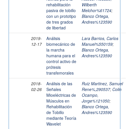
rehabilitación
Wilberth
pasiva de tobillo
Melchor%61724
;
con un prototipo
Blanco Ortega,
de tres grados
Andres%123590
de libertad
2019-
Análisis
Lara Barrios, Carlos
12-17
biomecánico de
Manuel%550159
;
la marcha
Blanco Ortega,
humana para el
Andres%123590
control activo de
prótesis
transfemorales
2018-
Análisis de las
Ruiz Martinez, Samuel
02-26
Señales
Rene%,290537
;
Colin
Mioeléctricas de
Ocampo,
Músculos en
Jorge%121050
;
Rehabilitación
Blanco Ortega,
de Tobillo
Andres%123590
mediante Teoría
Wavelet