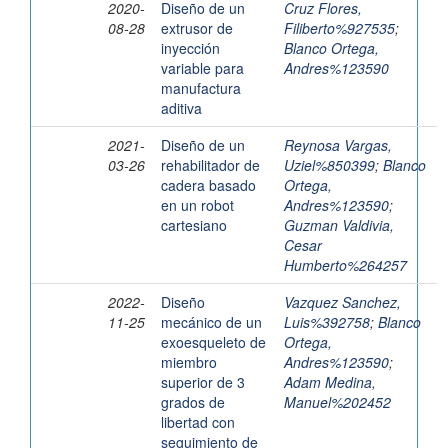
2020-
Diseño de un
Cruz Flores,
08-28
extrusor de
Filiberto%927535
;
inyección
Blanco Ortega,
variable para
Andres%123590
manufactura
aditiva
2021-
Diseño de un
Reynosa Vargas,
03-26
rehabilitador de
Uziel%850399
;
Blanco
cadera basado
Ortega,
en un robot
Andres%123590
;
cartesiano
Guzman Valdivia,
Cesar
Humberto%264257
2022-
Diseño
Vazquez Sanchez,
11-25
mecánico de un
Luis%392758
;
Blanco
exoesqueleto de
Ortega,
miembro
Andres%123590
;
superior de 3
Adam Medina,
grados de
Manuel%202452
libertad con
seguimiento de