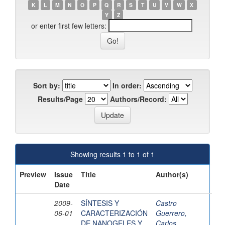
K
L
M
N
O
P
Q
R
S
T
U
V
W
X
Y
Z
or enter first few letters:
Sort by:
In order:
Results/Page
Authors/Record:
Showing results 1 to 1 of 1
Preview
Issue
Title
Author(s)
Date
2009-
SÍNTESIS Y
Castro
06-01
CARACTERIZACIÓN
Guerrero,
DE NANOGELES Y
Carlos