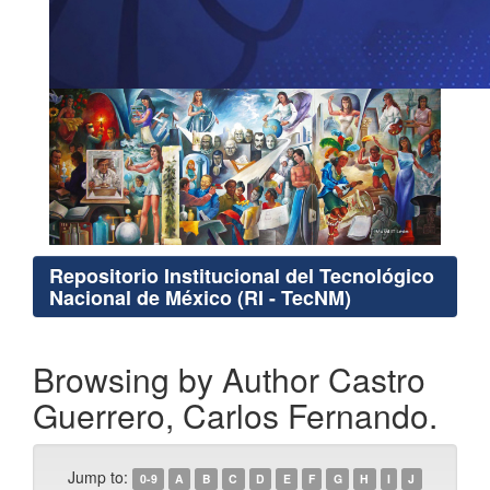
Repositorio Institucional del Tecnológico
Nacional de México (RI - TecNM)
Browsing by Author Castro
Guerrero, Carlos Fernando.
Jump to:
0-9
A
B
C
D
E
F
G
H
I
J