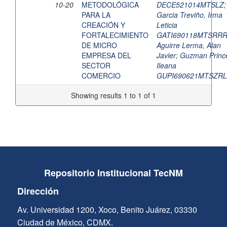
10-20
METODOLÓGICA
DECE521014MTSLZ
;
PARA LA
Garcia Treviño, Irma
CREACIÓN Y
Leticia
FORTALECIMIENTO
GATI690118MTSRRR
DE MICRO
Aguirre Lerma, Alan
EMPRESA DEL
Javier
;
Guzman Princ
SECTOR
Ileana
COMERCIO
GUPI690621MTSZRL
Showing results 1 to 1 of 1
Repositorio Institucional TecNM
Dirección
Av. Universidad 1200, Xoco, Benito Juárez, 03330
Ciudad de México, CDMX.