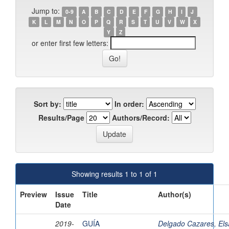
Jump to:
0-9
A
B
C
D
E
F
G
H
I
J
K
L
M
N
O
P
Q
R
S
T
U
V
W
X
Y
Z
or enter first few letters:
Sort by:
In order:
Results/Page
Authors/Record:
Showing results 1 to 1 of 1
Preview
Issue
Title
Author(s)
Date
2019-
GUÍA
Delgado Cazares, Els