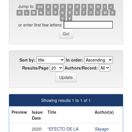
Jump to:
0-9
A
B
C
D
E
F
G
H
I
J
K
L
M
N
O
P
Q
R
S
T
U
V
W
X
Y
Z
or enter first few letters:
Sort by:
In order:
Results/Page
Authors/Record:
Showing results 1 to 1 of 1
Preview
Issue
Title
Author(s)
Date
2020-
“EFECTO DE LA
Sáyago