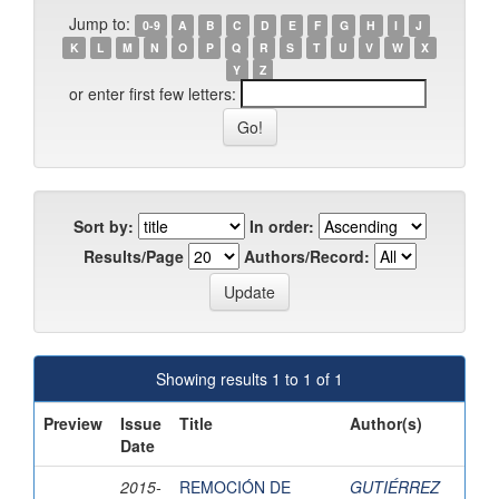
Jump to:
0-9
A
B
C
D
E
F
G
H
I
J
K
L
M
N
O
P
Q
R
S
T
U
V
W
X
Y
Z
or enter first few letters:
Sort by:
In order:
Results/Page
Authors/Record:
Showing results 1 to 1 of 1
Preview
Issue
Title
Author(s)
Date
2015-
REMOCIÓN DE
GUTIÉRREZ