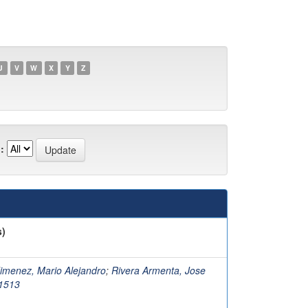
U
V
W
X
Y
Z
:
s)
menez, Mario Alejandro
;
Rivera Armenta, Jose
1513