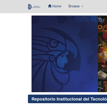
Home
Browse
Skip
navigation
Repositorio Institucional del Tecnol