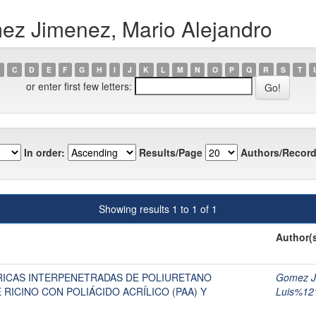
ez Jimenez, Mario Alejandro
C
D
E
F
G
H
I
J
K
L
M
N
O
P
Q
R
S
T
or enter first few letters:
In order:
Results/Page
Authors/Record
Showing results 1 to 1 of 1
Author(
RICAS INTERPENETRADAS DE POLIURETANO
Gomez Ji
RICINO CON POLIÁCIDO ACRÍLICO (PAA) Y
Luis%12