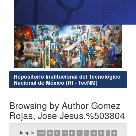
Repositorio Institucional del Tecnológico
Nacional de México (RI - TecNM)
Browsing by Author Gomez
Rojas, Jose Jesus.%503804
Jump to:
0-9
A
B
C
D
E
F
G
H
I
J