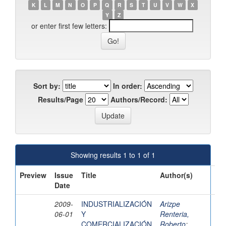
K
L
M
N
O
P
Q
R
S
T
U
V
W
X
Y
Z
or enter first few letters:
Sort by:
In order:
Results/Page
Authors/Record:
Showing results 1 to 1 of 1
Preview
Issue
Title
Author(s)
Date
2009-
INDUSTRIALIZACIÓN
Arizpe
06-01
Y
Renteria,
COMERCIALIZACIÓN
Roberto
;