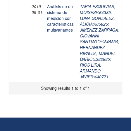
2019-
Análisis de un
TAPIA ESQUIVIAS,
09-01
sistema de
MOISES%64385
;
medición con
LUNA GONZALEZ,
caracteristicas
ALICIA%65825
;
multivariantes
JIMENEZ ZARRAGA,
GIOVANNI
SANTIAGO%848836
;
HERNANDEZ
RIPALDA, MANUEL
DARIO%282885
;
RIOS LIRA,
ARMANDO
JAVIER%40771
Showing results 1 to 1 of 1