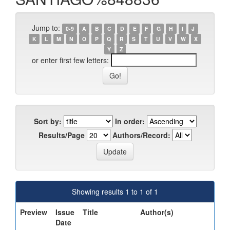
Jump to:
0-9
A
B
C
D
E
F
G
H
I
J
K
L
M
N
O
P
Q
R
S
T
U
V
W
X
Y
Z
or enter first few letters:
Sort by:
In order:
Results/Page
Authors/Record:
Showing results 1 to 1 of 1
Preview
Issue
Title
Author(s)
Date