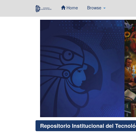
Home
Browse
Skip
navigation
Repositorio Institucional del Tecnol