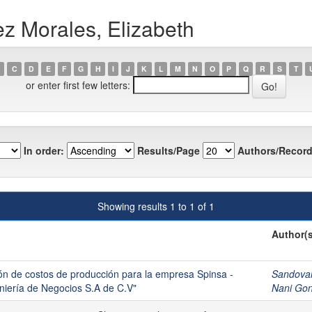
z Morales, Elizabeth
C
D
E
F
G
H
I
J
K
L
M
N
O
P
Q
R
S
T
or enter first few letters:
In order:
Results/Page
Authors/Record
Showing results 1 to 1 of 1
Author(s
ón de costos de producción para la empresa Spinsa -
Sandoval
eniería de Negocios S.A de C.V"
Nani Gon