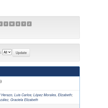
U
V
W
X
Y
Z
:
)
 Herazo, Luis Carlos
;
López Morales, Elizabeth
;
zález, Graciela Elizabeth