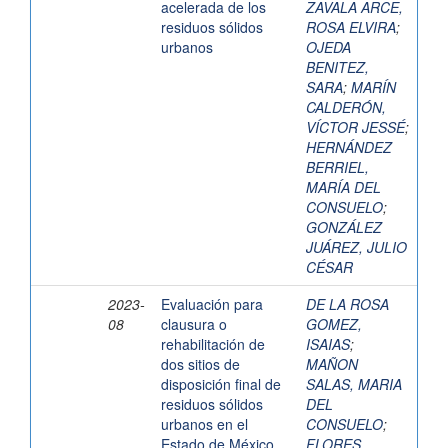
acelerada de los
ZAVALA ARCE,
residuos sólidos
ROSA ELVIRA
;
urbanos
OJEDA
BENITEZ,
SARA
;
MARÍN
CALDERÓN,
VÍCTOR JESSÉ
;
HERNÁNDEZ
BERRIEL,
MARÍA DEL
CONSUELO
;
GONZÁLEZ
JUÁREZ, JULIO
CÉSAR
2023-
Evaluación para
DE LA ROSA
08
clausura o
GOMEZ,
rehabilitación de
ISAIAS
;
dos sitios de
MAÑON
disposición final de
SALAS, MARIA
residuos sólidos
DEL
urbanos en el
CONSUELO
;
Estado de México.
FLORES