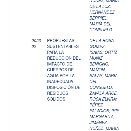
NÚÑEZ, MARÍA
DE LA LUZ
;
HERNÁNDEZ
BERRIEL,
MARÍA DEL
CONSUELO
2023-
PROPUESTAS
DE LA ROSA
02
SUSTENTABLES
GOMEZ,
PARA LA
ISAIAS
;
ORTIZ
REDUCCIÓN DEL
MUÑIZ,
IMPACTO DE
BENIGNO
;
CUERPOS DE
MAÑON
AGUA POR LA
SALAS, MARIA
INADECUADA
DEL
DISPOSICIÓN DE
CONSUELO
;
RESIDUOS
ZAVALA ARCE,
SÓLIDOS
ROSA ELVIRA
;
PÉREZ
PALACIOS, IRIS
MARGARITA
;
JIMÉNEZ
NÚÑEZ, MARÍA