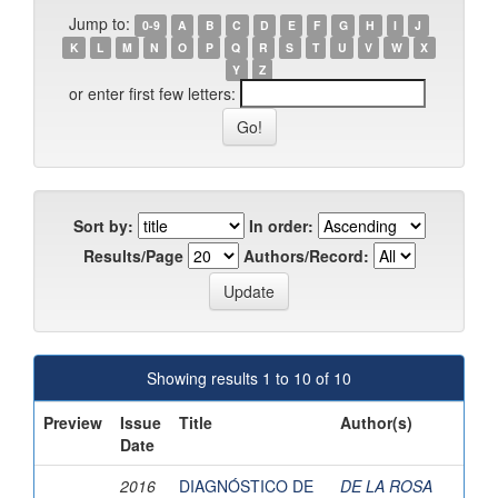
Jump to:
0-9
A
B
C
D
E
F
G
H
I
J
K
L
M
N
O
P
Q
R
S
T
U
V
W
X
Y
Z
or enter first few letters:
Sort by:
In order:
Results/Page
Authors/Record:
Showing results 1 to 10 of 10
Preview
Issue
Title
Author(s)
Date
2016
DIAGNÓSTICO DE
DE LA ROSA