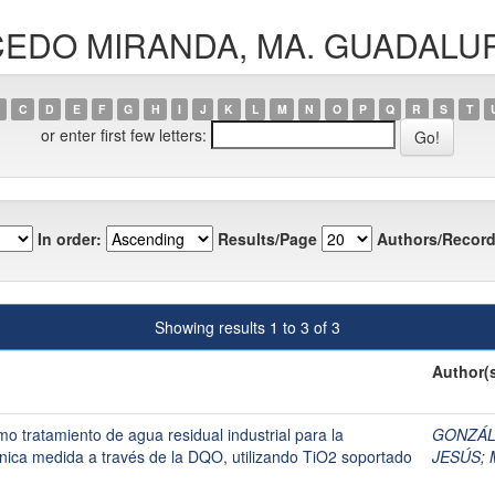
MACEDO MIRANDA, MA. GUADALU
C
D
E
F
G
H
I
J
K
L
M
N
O
P
Q
R
S
T
or enter first few letters:
In order:
Results/Page
Authors/Record
Showing results 1 to 3 of 3
Author(
omo tratamiento de agua residual industrial para la
GONZÁL
nica medida a través de la DQO, utilizando TiO2 soportado
JESÚS
;