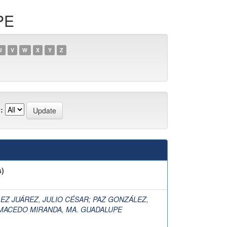
PE
U
V
W
X
Y
Z
:
s)
EZ JUÁREZ, JULIO CÉSAR
;
PAZ GONZÁLEZ,
MACEDO MIRANDA, MA. GUADALUPE