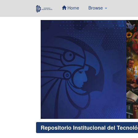
Home
Browse
Skip
navigation
Repositorio Institucional del Tecnol