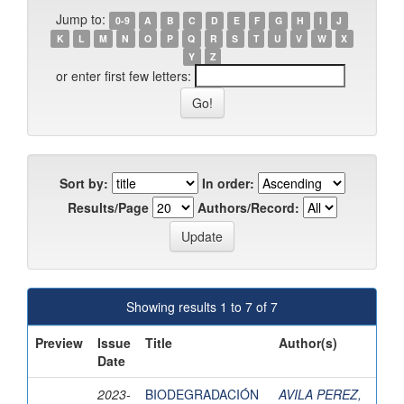
Jump to:
0-9
A
B
C
D
E
F
G
H
I
J
K
L
M
N
O
P
Q
R
S
T
U
V
W
X
Y
Z
or enter first few letters:
Sort by:
In order:
Results/Page
Authors/Record:
Showing results 1 to 7 of 7
Preview
Issue
Title
Author(s)
Date
2023-
BIODEGRADACIÓN
AVILA PEREZ,