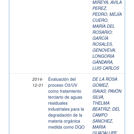
MIREYA
;
AVILA
PEREZ,
PEDRO
;
MEJÍA
CUERO,
MARÍA DEL
ROSARIO
;
GARCÍA
ROSALES,
GENOVEVA
;
LONGORIA
GÁNDARA,
LUIS CARLOS
2014-
Evaluación del
DE LA ROSA
12-01
proceso O3/UV
GOMEZ,
como tratamiento
ISAIAS
;
PAVÓN
terciario de aguas
SILVA,
residuales
THELMA
industriales para la
BEATRIZ
;
DEL
degradación de la
CAMPO
materia orgánica
SANCHEZ,
medida como DQO
MARIA
GUADALUPE