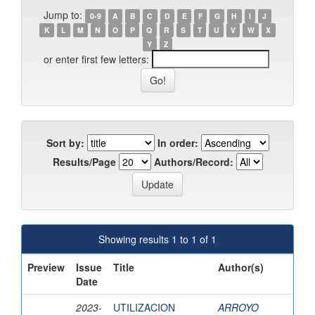
Jump to:
0-9
A
B
C
D
E
F
G
H
I
J
K
L
M
N
O
P
Q
R
S
T
U
V
W
X
Y
Z
or enter first few letters:
Sort by:
In order:
Results/Page
Authors/Record:
Showing results 1 to 1 of 1
Preview
Issue
Title
Author(s)
Date
2023-
UTILIZACION
ARROYO