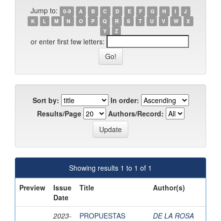
Jump to:
0-9
A
B
C
D
E
F
G
H
I
J
K
L
M
N
O
P
Q
R
S
T
U
V
W
X
Y
Z
or enter first few letters:
Sort by:
In order:
Results/Page
Authors/Record:
Showing results 1 to 1 of 1
Preview
Issue
Title
Author(s)
Date
2023-
PROPUESTAS
DE LA ROSA