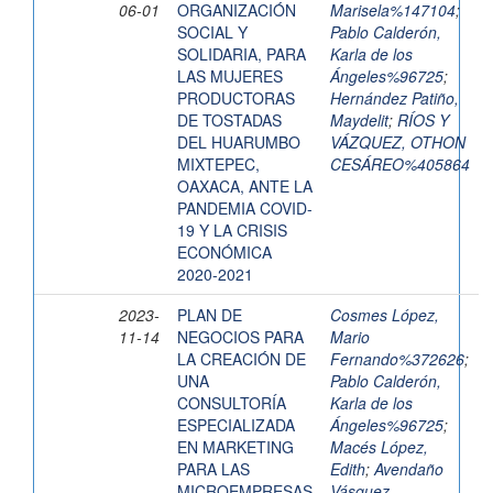
06-01
ORGANIZACIÓN
Marisela%147104
;
SOCIAL Y
Pablo Calderón,
SOLIDARIA, PARA
Karla de los
LAS MUJERES
Ángeles%96725
;
PRODUCTORAS
Hernández Patiño,
DE TOSTADAS
Maydelit
;
RÍOS Y
DEL HUARUMBO
VÁZQUEZ, OTHON
MIXTEPEC,
CESÁREO%405864
OAXACA, ANTE LA
PANDEMIA COVID-
19 Y LA CRISIS
ECONÓMICA
2020-2021
2023-
PLAN DE
Cosmes López,
11-14
NEGOCIOS PARA
Mario
LA CREACIÓN DE
Fernando%372626
;
UNA
Pablo Calderón,
CONSULTORÍA
Karla de los
ESPECIALIZADA
Ángeles%96725
;
EN MARKETING
Macés López,
PARA LAS
Edith
;
Avendaño
MICROEMPRESAS
Vásquez,