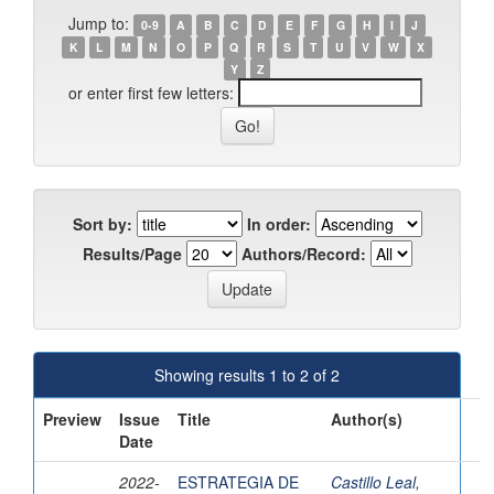
Jump to:
0-9
A
B
C
D
E
F
G
H
I
J
K
L
M
N
O
P
Q
R
S
T
U
V
W
X
Y
Z
or enter first few letters:
Sort by:
In order:
Results/Page
Authors/Record:
Showing results 1 to 2 of 2
Preview
Issue
Title
Author(s)
Date
2022-
ESTRATEGIA DE
Castillo Leal,