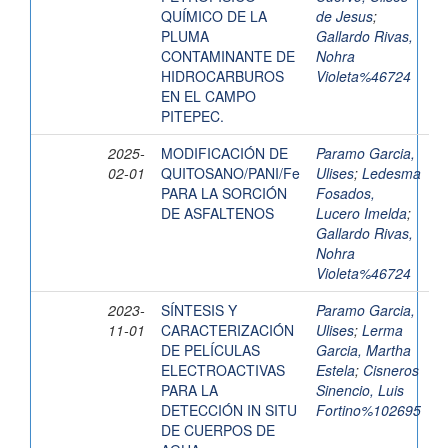
QUÍMICO DE LA
de Jesus
;
PLUMA
Gallardo Rivas,
CONTAMINANTE DE
Nohra
HIDROCARBUROS
Violeta%46724
EN EL CAMPO
PITEPEC.
2025-
MODIFICACIÓN DE
Paramo Garcia,
02-01
QUITOSANO/PANI/Fe
Ulises
;
Ledesma
PARA LA SORCIÓN
Fosados,
DE ASFALTENOS
Lucero Imelda
;
Gallardo Rivas,
Nohra
Violeta%46724
2023-
SÍNTESIS Y
Paramo Garcia,
11-01
CARACTERIZACIÓN
Ulises
;
Lerma
DE PELÍCULAS
Garcia, Martha
ELECTROACTIVAS
Estela
;
Cisneros
PARA LA
Sinencio, Luis
DETECCIÓN IN SITU
Fortino%102695
DE CUERPOS DE