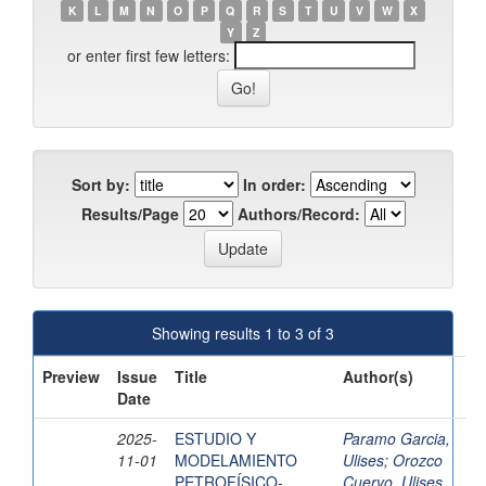
K
L
M
N
O
P
Q
R
S
T
U
V
W
X
Y
Z
or enter first few letters:
Sort by:
In order:
Results/Page
Authors/Record:
Showing results 1 to 3 of 3
Preview
Issue
Title
Author(s)
Date
2025-
ESTUDIO Y
Paramo Garcia,
11-01
MODELAMIENTO
Ulises
;
Orozco
PETROFÍSICO-
Cuervo, Ulises