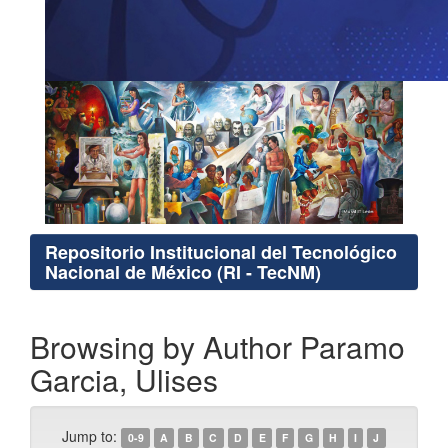
Repositorio Institucional del Tecnológico
Nacional de México (RI - TecNM)
Browsing by Author Paramo
Garcia, Ulises
Jump to:
0-9
A
B
C
D
E
F
G
H
I
J