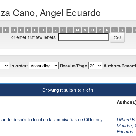
aza Cano, Angel Eduardo
C
D
E
F
G
H
I
J
K
L
M
N
O
P
Q
R
S
T
or enter first few letters:
In order:
Results/Page
Authors/Record
Showing results 1 to 1 of 1
Author(s
or de desarrollo local en las comisarías de Citilcum y
Ulibarri 
Méndez, 
Eduardo
;