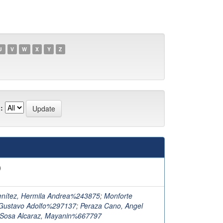
U
V
W
X
Y
Z
:
)
Benítez, Hermila Andrea%243875
;
Monforte
Gustavo Adolfo%297137
;
Peraza Cano, Angel
Sosa Alcaraz, Mayanin%667797