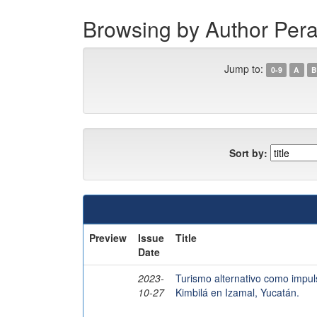
Browsing by Author Per
Jump to:
0-9
A
B
Sort by:
Preview
Issue
Title
Date
2023-
Turismo alternativo como impuls
10-27
Kimbilá en Izamal, Yucatán.