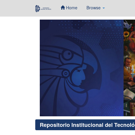
Home
Browse
Skip
navigation
Repositorio Institucional del Tecnol