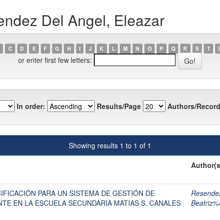
endez Del Angel, Eleazar
C
D
E
F
G
H
I
J
K
L
M
N
O
P
Q
R
S
T
or enter first few letters:
In order:
Results/Page
Authors/Record
Showing results 1 to 1 of 1
Author(s
IFICACIÓN PARA UN SISTEMA DE GESTIÓN DE
Resendez
TE EN LA ESCUELA SECUNDARIA MATIAS S. CANALES
Beatriz