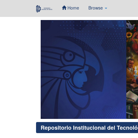
Home
Browse
Skip
navigation
Repositorio Institucional del Tecnol