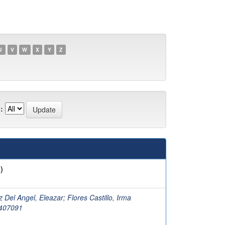
U
V
W
X
Y
Z
:
)
 Del Angel, Eleazar
;
Flores Castillo, Irma
%407091