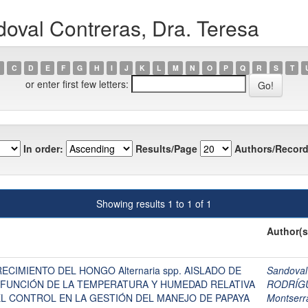
oval Contreras, Dra. Teresa
C
D
E
F
G
H
I
J
K
L
M
N
O
P
Q
R
S
T
or enter first few letters:
In order:
Results/Page
Authors/Record
Showing results 1 to 1 of 1
Author(s
CIMIENTO DEL HONGO Alternaria spp. AISLADO DE
Sandoval
 EN FUNCIÓN DE LA TEMPERATURA Y HUMEDAD RELATIVA
RODRÍG
L CONTROL EN LA GESTIÓN DEL MANEJO DE PAPAYA
Montserr