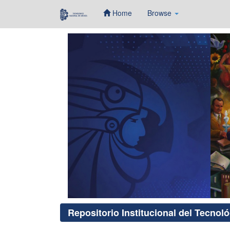
Home
Browse
Skip
navigation
Repositorio Institucional del Tecnol