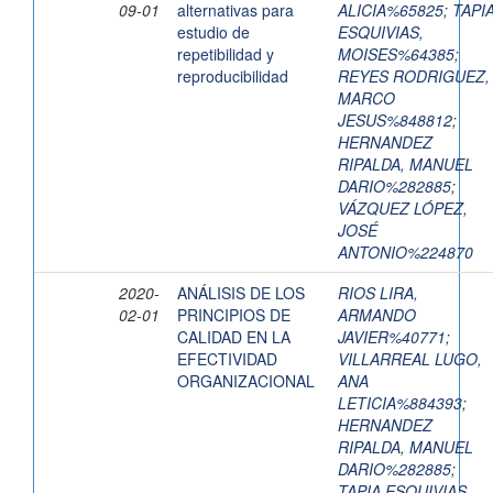
09-01
alternativas para
ALICIA%65825
;
TAPI
estudio de
ESQUIVIAS,
repetibilidad y
MOISES%64385
;
reproducibilidad
REYES RODRIGUEZ,
MARCO
JESUS%848812
;
HERNANDEZ
RIPALDA, MANUEL
DARIO%282885
;
VÁZQUEZ LÓPEZ,
JOSÉ
ANTONIO%224870
2020-
ANÁLISIS DE LOS
RIOS LIRA,
02-01
PRINCIPIOS DE
ARMANDO
CALIDAD EN LA
JAVIER%40771
;
EFECTIVIDAD
VILLARREAL LUGO,
ORGANIZACIONAL
ANA
LETICIA%884393
;
HERNANDEZ
RIPALDA, MANUEL
DARIO%282885
;
TAPIA ESQUIVIAS,