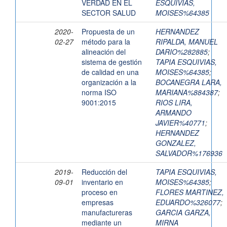
VERDAD EN EL
ESQUIVIAS,
SECTOR SALUD
MOISES%64385
2020-
Propuesta de un
HERNANDEZ
02-27
método para la
RIPALDA, MANUEL
alineación del
DARIO%282885
;
sistema de gestión
TAPIA ESQUIVIAS,
de calidad en una
MOISES%64385
;
organización a la
BOCANEGRA LARA,
norma ISO
MARIANA%884387
;
9001:2015
RIOS LIRA,
ARMANDO
JAVIER%40771
;
HERNANDEZ
GONZALEZ,
SALVADOR%176936
2019-
Reducción del
TAPIA ESQUIVIAS,
09-01
inventario en
MOISES%64385
;
proceso en
FLORES MARTINEZ,
empresas
EDUARDO%326077
;
manufactureras
GARCIA GARZA,
mediante un
MIRNA