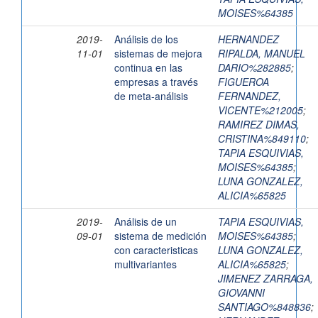
MOISES%64385
2019-
Análisis de los
HERNANDEZ
11-01
sistemas de mejora
RIPALDA, MANUEL
continua en las
DARIO%282885
;
empresas a través
FIGUEROA
de meta-análisis
FERNANDEZ,
VICENTE%212005
;
RAMIREZ DIMAS,
CRISTINA%849110
;
TAPIA ESQUIVIAS,
MOISES%64385
;
LUNA GONZALEZ,
ALICIA%65825
2019-
Análisis de un
TAPIA ESQUIVIAS,
09-01
sistema de medición
MOISES%64385
;
con caracteristicas
LUNA GONZALEZ,
multivariantes
ALICIA%65825
;
JIMENEZ ZARRAGA,
GIOVANNI
SANTIAGO%848836
;