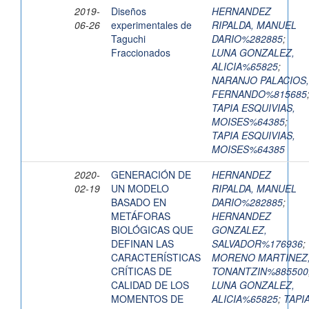
2019-
Diseños
HERNANDEZ
06-26
experimentales de
RIPALDA, MANUEL
Taguchi
DARIO%282885
;
Fraccionados
LUNA GONZALEZ,
ALICIA%65825
;
NARANJO PALACIOS,
FERNANDO%815685
TAPIA ESQUIVIAS,
MOISES%64385
;
TAPIA ESQUIVIAS,
MOISES%64385
2020-
GENERACIÓN DE
HERNANDEZ
02-19
UN MODELO
RIPALDA, MANUEL
BASADO EN
DARIO%282885
;
METÁFORAS
HERNANDEZ
BIOLÓGICAS QUE
GONZALEZ,
DEFINAN LAS
SALVADOR%176936
;
CARACTERÍSTICAS
MORENO MARTINEZ
CRÍTICAS DE
TONANTZIN%885500
CALIDAD DE LOS
LUNA GONZALEZ,
MOMENTOS DE
ALICIA%65825
;
TAPI