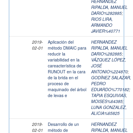
HERNANDEZ
RIPALDA, MANUEL
DARIO%282885
;
RIOS LIRA,
ARMANDO
JAVIER%40771
2019-
Aplicación del
HERNANDEZ
02-01
método DMAIC para
RIPALDA, MANUEL
reducir la
DARIO%282885
;
variabilidad en la
VÁZQUEZ LÓPEZ,
careacterística de
JOSÉ
RUNOUT en la cara
ANTONIO%224870
;
de la brida en el
GODÍNEZ SALAZAR,
proceso de
PEDRO
maquinado del árbol
EDUARDO%770182
;
de levas e
TAPIA ESQUIVIAS,
MOISES%64385
;
LUNA GONZALEZ,
ALICIA%65825
2019-
Desarrollo de un
HERNANDEZ
02-01
método de
RIPALDA, MANUEL