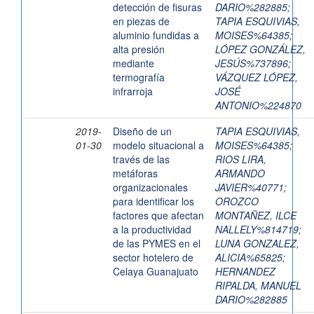
detección de fisuras
DARIO%282885
;
en piezas de
TAPIA ESQUIVIAS,
aluminio fundidas a
MOISES%64385
;
alta presión
LÓPEZ GONZÁLEZ,
mediante
JESÚS%737896
;
termografía
VÁZQUEZ LÓPEZ,
infrarroja
JOSÉ
ANTONIO%224870
2019-
Diseño de un
TAPIA ESQUIVIAS,
01-30
modelo situacional a
MOISES%64385
;
través de las
RIOS LIRA,
metáforas
ARMANDO
organizacionales
JAVIER%40771
;
para identificar los
OROZCO
factores que afectan
MONTAÑEZ, ILCE
a la productividad
NALLELY%814719
;
de las PYMES en el
LUNA GONZALEZ,
sector hotelero de
ALICIA%65825
;
Celaya Guanajuato
HERNANDEZ
RIPALDA, MANUEL
DARIO%282885