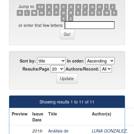
Jump to:
0-9
A
B
C
D
E
F
G
H
I
J
K
L
M
N
O
P
Q
R
S
T
U
V
W
X
Y
Z
or enter first few letters:
Sort by:
In order:
Results/Page
Authors/Record:
Showing results 1 to 11 of 11
Preview
Issue
Title
Author(s)
Date
2019-
Análisis de
LUNA GONZALEZ,