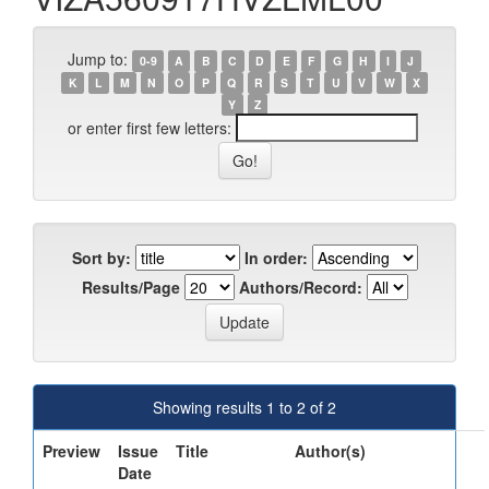
Jump to:
0-9
A
B
C
D
E
F
G
H
I
J
K
L
M
N
O
P
Q
R
S
T
U
V
W
X
Y
Z
or enter first few letters:
Sort by:
In order:
Results/Page
Authors/Record:
Showing results 1 to 2 of 2
Preview
Issue
Title
Author(s)
Date