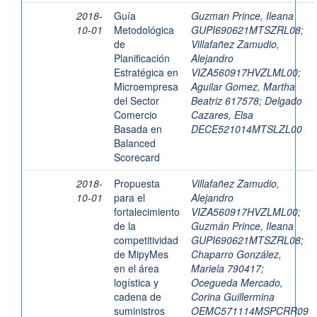
2018-
Guía
Guzman Prince, Ileana
10-01
Metodológica
GUPI690621MTSZRL08
;
de
Villafañez Zamudio,
Planificación
Alejandro
Estratégica en
VIZA560917HVZLML00
;
Microempresa
Aguilar Gomez, Martha
del Sector
Beatriz 617578
;
Delgado
Comercio
Cazares, Elsa
Basada en
DECE521014MTSLZL00
Balanced
Scorecard
2018-
Propuesta
Villafañez Zamudio,
10-01
para el
Alejandro
fortalecimiento
VIZA560917HVZLML00
;
de la
Guzmán Prince, Ileana
competitividad
GUPI690621MTSZRL08
;
de MipyMes
Chaparro González,
en el área
Mariela 790417
;
logística y
Ocegueda Mercado,
cadena de
Corina Guillermina
suministros
OEMC571114MSPCRR09