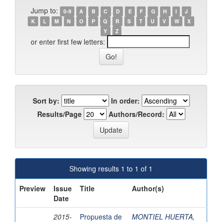
Jump to:
0-9
A
B
C
D
E
F
G
H
I
J
K
L
M
N
O
P
Q
R
S
T
U
V
W
X
Y
Z
or enter first few letters:
Sort by:
In order:
Results/Page
Authors/Record:
Showing results 1 to 1 of 1
Preview
Issue
Title
Author(s)
Date
2015-
Propuesta de
MONTIEL HUERTA,