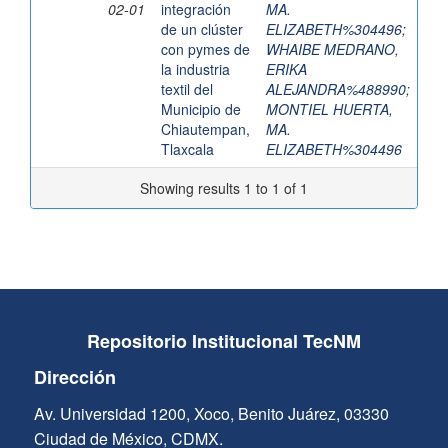
02-01
integración
MA.
de un clúster
ELIZABETH%304496
;
con pymes de
WHAIBE MEDRANO,
la industria
ERIKA
textil del
ALEJANDRA%488990
;
Municipio de
MONTIEL HUERTA,
Chiautempan,
MA.
Tlaxcala
ELIZABETH%304496
Showing results 1 to 1 of 1
Repositorio Institucional TecNM
Dirección
Av. Universidad 1200, Xoco, Benito Juárez, 03330
Ciudad de México, CDMX.