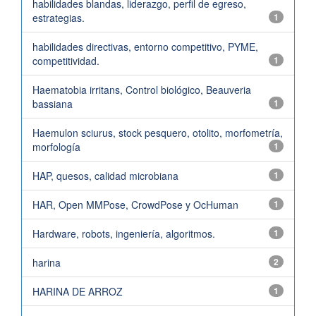
habilidades blandas, liderazgo, perfil de egreso,
estrategias.
1
habilidades directivas, entorno competitivo, PYME,
competitividad.
1
Haematobia irritans, Control biológico, Beauveria
bassiana
1
Haemulon sciurus, stock pesquero, otolito, morfometría,
morfología
1
HAP, quesos, calidad microbiana
1
HAR, Open MMPose, CrowdPose y OcHuman
1
Hardware, robots, ingeniería, algoritmos.
1
harina
2
HARINA DE ARROZ
1