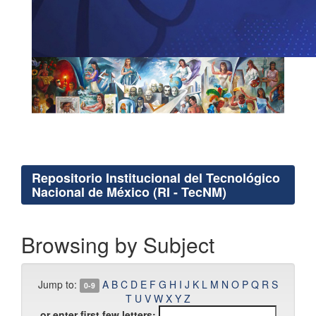
Repositorio Institucional del Tecnológico
Nacional de México (RI - TecNM)
Browsing by Subject
Jump to:
A
B
C
D
E
F
G
H
I
J
K
L
M
N
O
P
Q
R
S
0-9
T
U
V
W
X
Y
Z
or enter first few letters: