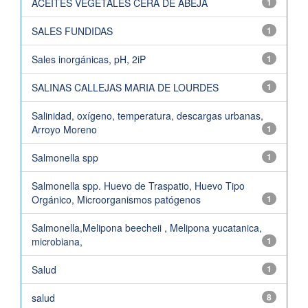
ACEITES VEGETALES CERA DE ABEJA
1
SALES FUNDIDAS
1
Sales inorgánicas, pH, 2iP
1
SALINAS CALLEJAS MARIA DE LOURDES
1
Salinidad, oxígeno, temperatura, descargas urbanas,
Arroyo Moreno
1
Salmonella spp
1
Salmonella spp. Huevo de Traspatio, Huevo Tipo
Orgánico, Microorganismos patógenos
1
Salmonella,Melipona beecheii , Melipona yucatanica,
microbiana,
1
Salud
1
salud
8