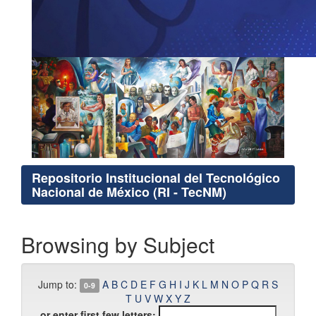
Repositorio Institucional del Tecnológico
Nacional de México (RI - TecNM)
Browsing by Subject
Jump to:
A
B
C
D
E
F
G
H
I
J
K
L
M
N
O
P
Q
R
S
0-9
T
U
V
W
X
Y
Z
or enter first few letters: