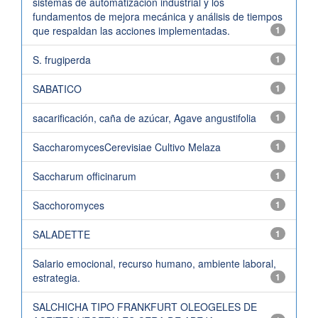
sistemas de automatización industrial y los
fundamentos de mejora mecánica y análisis de tiempos
que respaldan las acciones implementadas.
1
S. frugiperda
1
SABATICO
1
sacarificación, caña de azúcar, Agave angustifolia
1
SaccharomycesCerevisiae Cultivo Melaza
1
Saccharum officinarum
1
Sacchoromyces
1
SALADETTE
1
Salario emocional, recurso humano, ambiente laboral,
estrategia.
1
SALCHICHA TIPO FRANKFURT OLEOGELES DE