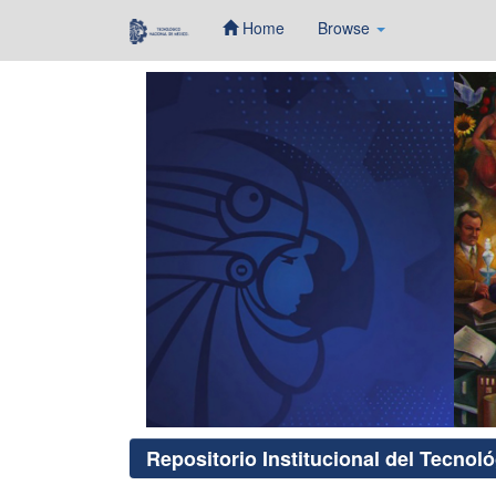
Home
Browse
Skip
navigation
Repositorio Institucional del Tecnol