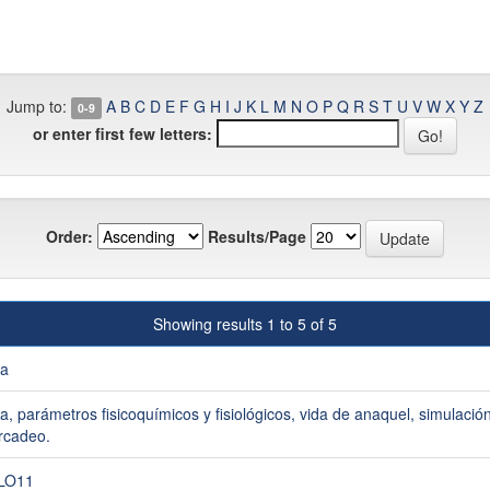
Jump to:
A
B
C
D
E
F
G
H
I
J
K
L
M
N
O
P
Q
R
S
T
U
V
W
X
Y
Z
0-9
or enter first few letters:
Order:
Results/Page
Showing results 1 to 5 of 5
a
a, parámetros fisicoquímicos y fisiológicos, vida de anaquel, simulació
rcadeo.
LO11